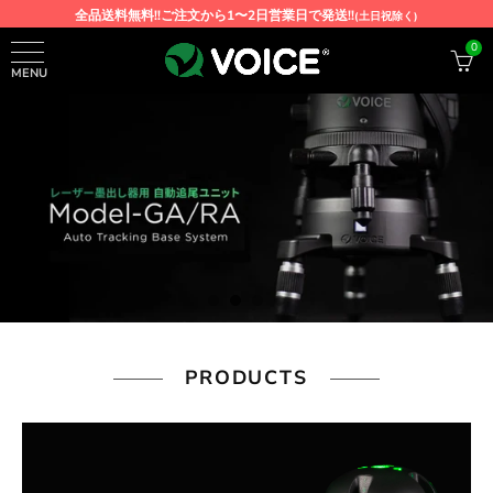
全品送料無料!!ご注文から1〜2日営業日で発送!!
(土日祝除く)
0
戻る
MENU
ストアガイド
配送について
特定商取引に関する表記
利用規約
プライバシーポリシー
PRODUCTS